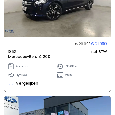
€ 21.990
€ 26.608
1862
incl. BTW
Mercedes-Benz C 200
Automaat
71.508 km
Hybride
2019
Vergelijken