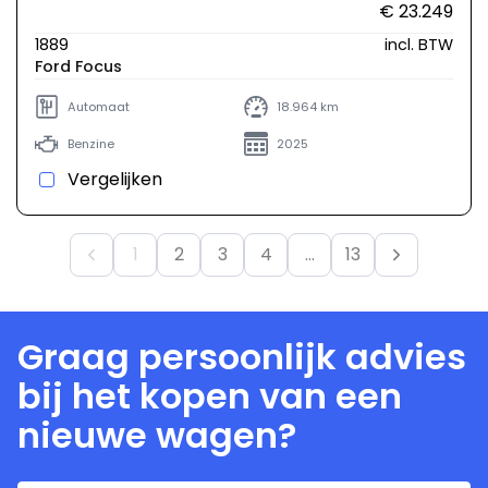
€ 23.249
1889
incl. BTW
Ford Focus
Automaat
18.964 km
Benzine
2025
Vergelijken
1
2
3
4
...
13
Graag persoonlijk advies
bij het kopen van een
nieuwe wagen?