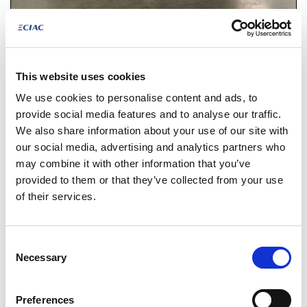
€ 18.450
€ 22.325
1870
incl. BTW
Ford Puma
This website uses cookies
Automaat
72.599 km
We use cookies to personalise content and ads, to
Hybride
2022
provide social media features and to analyse our traffic.
We also share information about your use of our site with
Vergelijken
our social media, advertising and analytics partners who
may combine it with other information that you’ve
provided to them or that they’ve collected from your use
of their services.
Consent
Necessary
Selection
Preferences