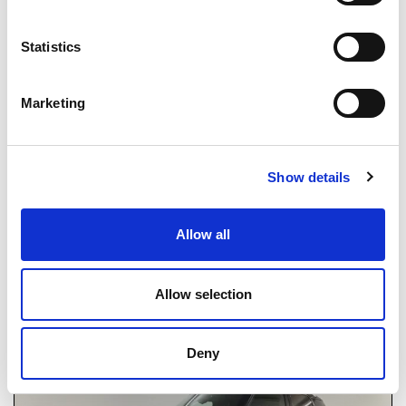
Statistics
€ 18.810
A00066
incl. BTW
Toyota Aygo x
Marketing
Manueel
Benzine
Show details
Allow all
Vergelijken
Allow selection
Deny