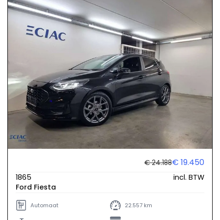
€ 19.450
€ 24.188
1865
incl. BTW
Ford Fiesta
Automaat
22.557 km