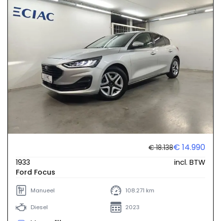
€ 14.990
€ 18.138
1933
incl. BTW
Ford Focus
Manueel
108.271 km
Diesel
2023