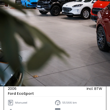
€ 12.750
2006
incl. BTW
Ford EcoSport
Manueel
55.566 km