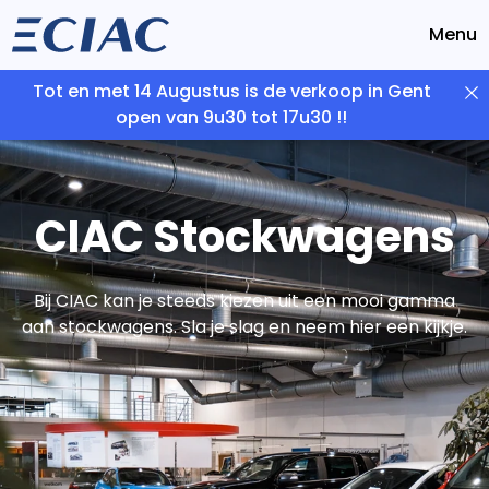
Menu
Tot en met 14 Augustus is de verkoop in Gent
open van 9u30 tot 17u30 !!
CIAC Stockwagens
Bij CIAC kan je steeds kiezen uit een mooi gamma
aan stockwagens. Sla je slag en neem hier een kijkje.
262
resultaten