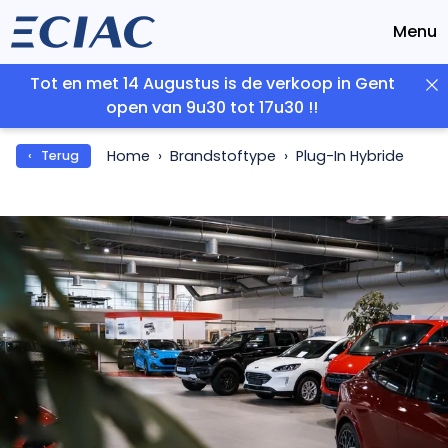
Menu
Tot en met 14 Augustus is de verkoop in Gent
open van 9u30 tot 17u30 !!
Home
Brandstoftype
Plug-In Hybride
‹ Terug