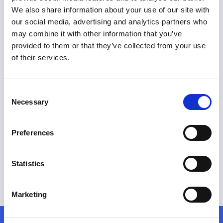
We also share information about your use of our site with
our social media, advertising and analytics partners who
€ 58.200
may combine it with other information that you’ve
09191
incl. BTW
091
provided to them or that they’ve collected from your use
Ford Kuga mca (cx482)
For
of their services.
Automaat
Hybride
Vergelijken
Consent
Necessary
Selection
Preferences
Alle wagens
Statistics
Marketing