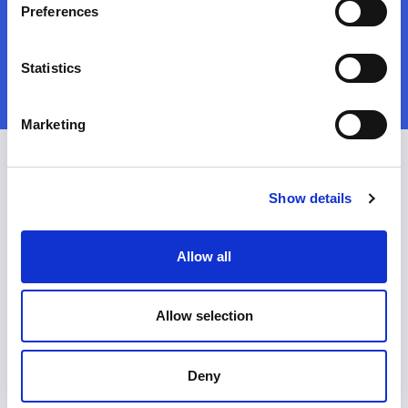
nieuwe wagen?
Preferences
Statistics
Maak een afspraak
Marketing
Nieuws & events
Show details
Allow all
Allow selection
Gentse Feesten
Actie
Deny
2026-07-02