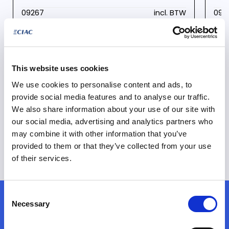
09267
incl. BTW
092
Ford Transit 2t mca
For
Automaat
Diesel
Vergelijken
This website uses cookies
We use cookies to personalise content and ads, to
provide social media features and to analyse our traffic.
We also share information about your use of our site with
our social media, advertising and analytics partners who
Alle wagens
may combine it with other information that you’ve
provided to them or that they’ve collected from your use
of their services.
Consent
Graag persoonlijk advies
Necessary
Selection
bij het kopen van een