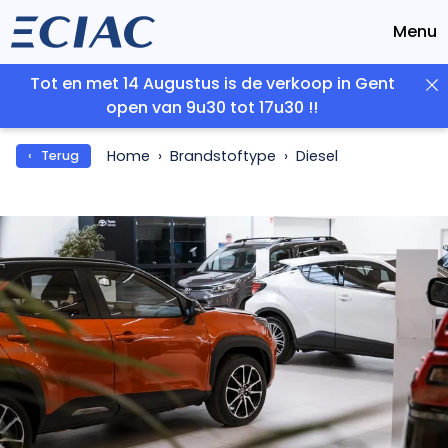
Menu
Tot en met 14 Augustus is de verkoop in Gent
open van 9u30 tot 17u30 !!
Home
Brandstoftype
Diesel
‹ Terug