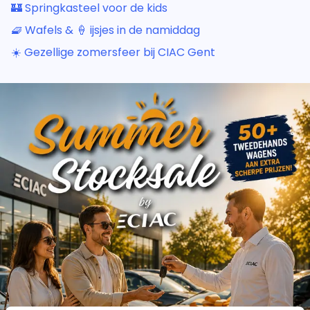
🏰 Springkasteel voor de kids
🧇 Wafels & 🍦 ijsjes in de namiddag
☀️ Gezellige zomersfeer bij CIAC Gent