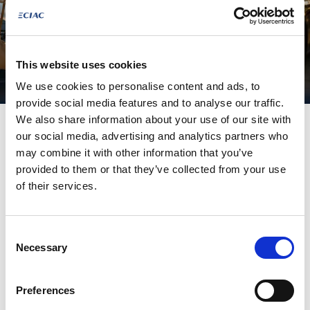
This website uses cookies
We use cookies to personalise content and ads, to
provide social media features and to analyse our traffic.
We also share information about your use of our site with
Tweedehands,
our social media, advertising and analytics partners who
may combine it with other information that you’ve
maar geen tweede
provided to them or that they’ve collected from your use
kans !
of their services.
Consent
🔥 Waarom nu het perfecte moment is?
Necessary
Selection
Omdat onze stockwagens
onmiddellijk beschikbaar
Preferences
zijn. Geen lange wachttijden, geen maanden geduld…