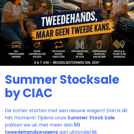
Summer Stocksale
by CIAC
De zomer starten met een nieuwe wagen? Dan is dit
hét moment! Tijdens onze
Summer Stock Sale
pakken we uit met meer dan
50
tweedehandswagens
aan uitzonderlijk