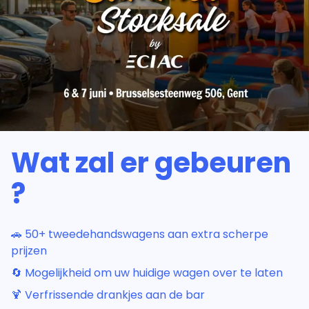
Wat zal er gebeuren
?
🚗 50+ tweedehandswagens aan extra scherpe
prijzen
🔄 Mogelijkheid om uw huidige wagen over te laten
🍹 Verfrissende drankjes aan de bar