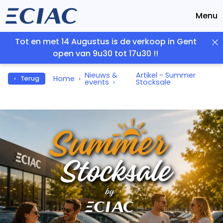
Menu
Tot en met 14 Augustus is de verkoop in Gent
open van 9u30 tot 17u30 !!
Nieuws &
Artikel - Summer
Home
‹ Terug
events
Stocksale