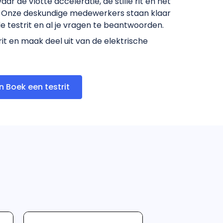
ar de vlotte acceleratie, de stille rit en het
n. Onze deskundige medewerkers staan klaar
de testrit en al je vragen te beantwoorden.
it en maak deel uit van de elektrische
n Boek een testrit