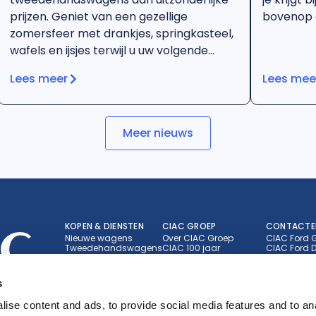
prijzen. Geniet van een gezellige
bovenop d
zomersfeer met drankjes, springkasteel,
wafels en ijsjes terwijl u uw volgende
wagen ontdekt. Tweedehands, maar
Lees meer
Lees mee
geen tweede kans.
Meer nieuws
KOPEN & DIENSTEN
CIAC GROEP
CONTACTE
Nieuwe wagens
Over CIAC Groep
CIAC Ford 
Tweedehandswagens
CIAC 100 jaar
CIAC Ford D
Merken
Nieuws en evenementen
CIAC Ford E
Brandstoftype
Jobs
CIAC Toyot
Showroombezoek
CIAC Toyot
s
Werkplaats afspraak
CIAC Lexus
Bestel onderdelen
ise content and ads, to provide social media features and to an
Jouw wagen verkopen