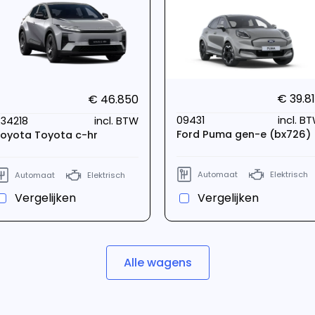
€ 39.8
€ 46.850
09431
incl. B
34218
incl. BTW
Ford Puma gen-e (bx726)
oyota Toyota c-hr
Automaat
Elektrisch
Automaat
Elektrisch
Vergelijken
Vergelijken
Alle wagens