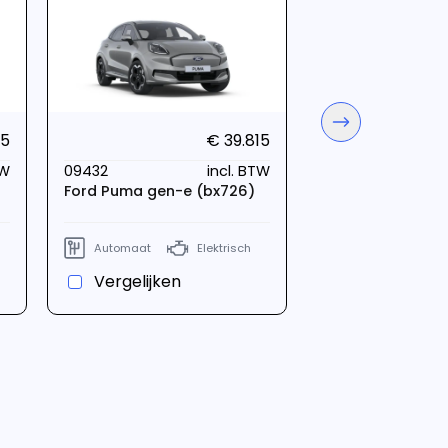
09428
Ford Puma gen-
15
€ 39.815
Automaat
TW
09432
incl. BTW
Ford Puma gen-e (bx726)
Automaat
Elektrisch
Vergelijken
Vergelijken