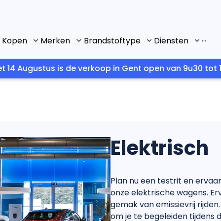
...
Kopen
Merken
Brandstoftype
Diensten
t 14 Augustus is de verkoop in Gent open van 9u30 tot 1
Elektrisch
Plan nu een testrit en ervaa
onze elektrische wagens. Erva
gemak van emissievrij rijde
om je te begeleiden tijdens 