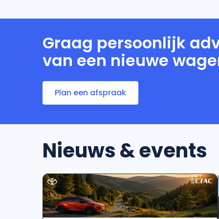
Graag persoonlijk adv
van een nieuwe wage
Plan een afspraak
Nieuws & events