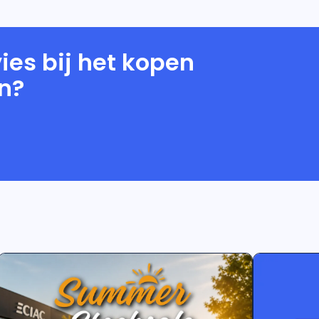
ies bij het kopen
n?