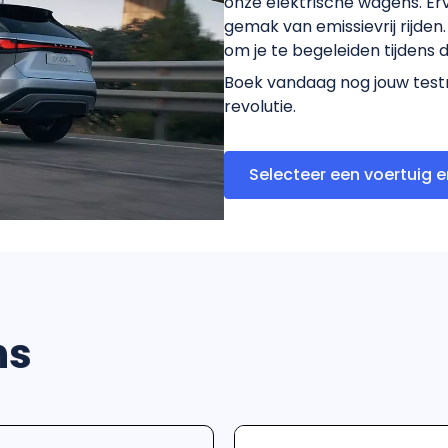
onze elektrische wagens. Erva
gemak van emissievrij rijde
om je te begeleiden tijdens 
Boek vandaag nog jouw testr
revolutie.
Selecteer een voertuig e
ns