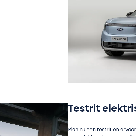
Testrit
elektr
Plan nu een testrit en ervaa