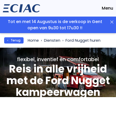
Menu
Tot en met 14 Augustus is de verkoop in Gent
open van 9u30 tot 17u30 !!
Home
Diensten
Ford Nugget huren
‹ Terug
flexibel, inventief én comfortabel
Reis in alle vrijheid
met de Ford Nugget
kampeerwagen