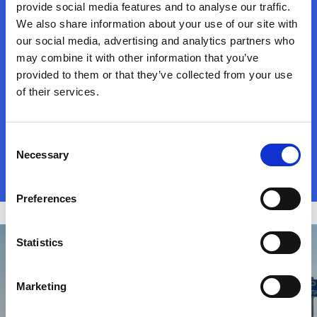
provide social media features and to analyse our traffic.
tussen Ford en Westfalia.
We also share information about your use of our site with
our social media, advertising and analytics partners who
Naast een aangenaam rijplezier en veel plaats kan je
may combine it with other information that you’ve
op de Ford Nugget rekenen voor het perfecte
provided to them or that they’ve collected from your use
avontuur.
of their services.
Het is een trouwe reisgezel die je op de meeste
Consent
buitengewone plaatsen zal volgen overal in Europa.
Necessary
Selection
Preferences
Statistics
Marketing