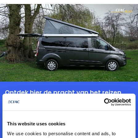
Ontdek hier de pracht van het reizen
met Ford Nugget !
This website uses cookies
CIAC Ford Gent wil (toekomstige) klanten laten
We use cookies to personalise content and ads, to
kennismaken met deze fantastische samenwerking