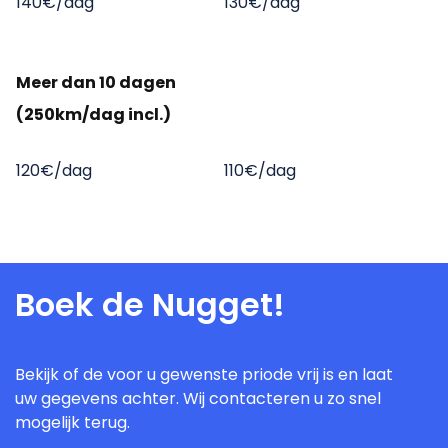
140€/dag
130€/dag
Meer dan 10 dagen
(250km/dag incl.)
120€/dag
110€/dag
Boek de Nugget!
Bekijk of de voor u gewenste priode vrij is en laat
uw gegevens achter. Wij contacteren u zo snel
mogelijk terug.