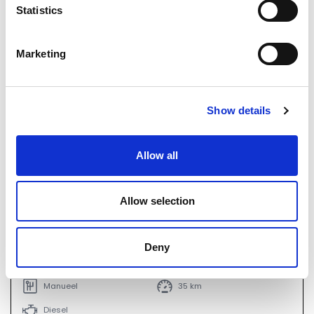
Statistics
Marketing
Show details
Allow all
Allow selection
€ 71.219
1880
incl. BTW
Deny
Ford Transit
Manueel
35 km
Diesel