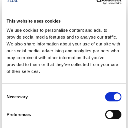
This website uses cookies
We use cookies to personalise content and ads, to
provide social media features and to analyse our traffic.
We also share information about your use of our site with
our social media, advertising and analytics partners who
may combine it with other information that you’ve
€ 31.770
€ 38.442
provided to them or that they’ve collected from your use
of their services.
2015
incl. BTW
Ford Mustang
Manueel
62.990 km
Consent
Necessary
Selection
Benzine
2019
Vergelijken
Preferences
NET AANGEKOMEN