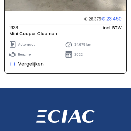
€ 23.450
€ 28.375
1938
incl. BTW
Mini Cooper Clubman
Automaat
34.679 km
Benzine
2022
Vergelijken