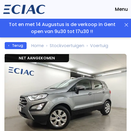
Menu
Tot en met 14 Augustus is de verkoop in Gent
open van 9u30 tot 17u30 !!
Home
Stockvoertuigen
Voertuig
‹ Terug
NET AANGEKOMEN