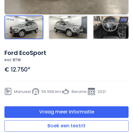
Ford EcoSport
incl. BTW
€ 12.750
*
Manueel
55.566 km
Benzine
2021
Vraag meer informatie
Boek een testrit