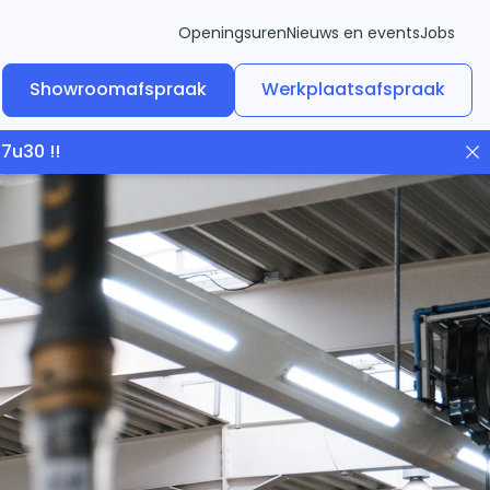
Openingsuren
Nieuws en events
Jobs
Showroomafspraak
Werkplaatsafspraak
7u30 !!