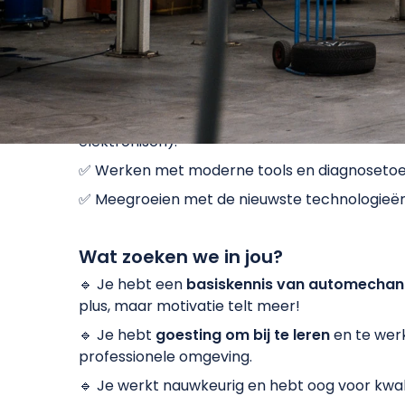
Wat ga je doen?
✅ Onderhoud en herstellingen aan personenw
bedrijfsvoertuigen.
✅ Diagnoses stellen en storingen oplossen (
elektronisch).
✅ Werken met moderne tools en diagnosetoes
✅ Meegroeien met de nieuwste technologieën 
Wat zoeken we in jou?
🔹 Je hebt een
basiskennis van automechan
plus, maar motivatie telt meer!
🔹 Je hebt
goesting om bij te leren
en te wer
professionele omgeving.
🔹 Je werkt nauwkeurig en hebt oog voor kwalit