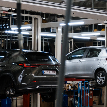
🔧Technieker gezocht bij CIAC – Met passie
Ben jij iemand met een basis in mechaniek
en
goesting
om bij te leren? Bij
CIAC Gent
gelove
investeren we graag in jouw groei. Of je nu al 
klaar bent om je technische skills naar een hog
bij ons krijg je de kans om je verder te ontwikk