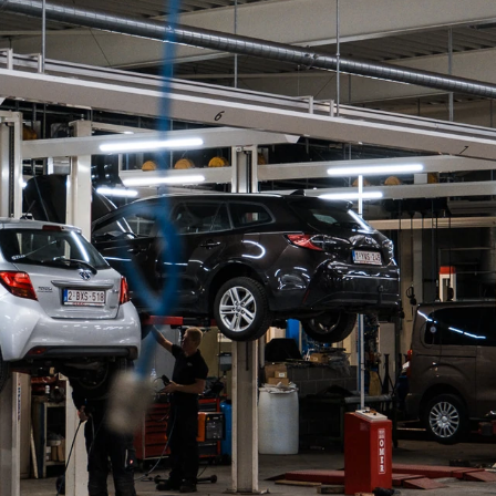
Voornaam
*
 voor mechaniek!
 vooral veel
n we in talent en
Achternaam
*
ervaring hebt of
er niveau te tillen –
elen!