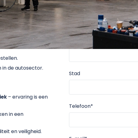
Adres
agens en lichte
mechanisch en
Postcode
tellen.
in de autosector.
Stad
iek
– ervaring is een
Telefoon
*
ken in een
eit en veiligheid.