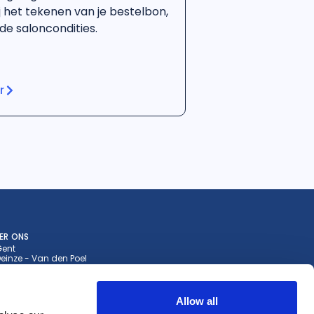
bij het tekenen van je bestelbon,
e saloncondities.
r
ER ONS
Gent
einze - Van den Poel
eklo - De Wispelaere
a Gent
a Aalst
 Gent
Allow all