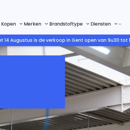
...
Kopen
Merken
Brandstoftype
Diensten
t 14 Augustus is de verkoop in Gent open van 9u30 tot 1