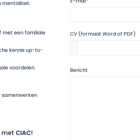
E-mail
*
mentaliteit.
f met een familiale
CV (formaat Word of PDF)
sche kennis up-to-
gale voordelen.
Bericht
aar samenwerken
e met
CIAC
!