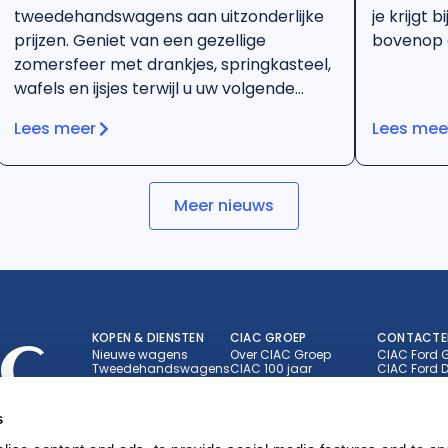
tweedehandswagens aan uitzonderlijke
je krijgt 
prijzen. Geniet van een gezellige
bovenop d
zomersfeer met drankjes, springkasteel,
wafels en ijsjes terwijl u uw volgende
wagen ontdekt. Tweedehands, maar
Lees meer
Lees mee
geen tweede kans.
Meer nieuws
KOPEN & DIENSTEN
CIAC GROEP
CONTACTE
Nieuwe wagens
Over CIAC Groep
CIAC Ford 
Tweedehandswagens
CIAC 100 jaar
CIAC Ford D
Merken
Nieuws en evenementen
CIAC Ford E
Brandstoftype
Jobs
CIAC Toyot
Showroombezoek
CIAC Toyot
s
Werkplaats afspraak
CIAC Lexus
Bestel onderdelen