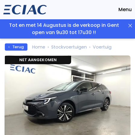
Menu
Tot en met 14 Augustus is de verkoop in Gent
open van 9u30 tot 17u30 !!
Home
Stockvoertuigen
Voertuig
‹ Terug
NET AANGEKOMEN