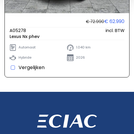
€ 62.990
€ 72.990
A05278
incl. BTW
Lexus Nx phev
Automaat
1.040 km
Hybride
2026
Vergelijken