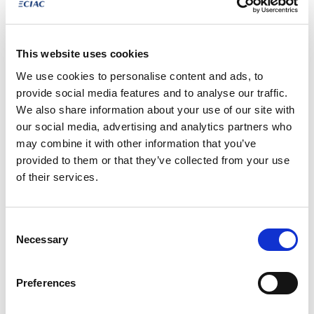
Informatie
Opties
Description
Order nr
A17200
This website uses cookies
Merk
Lexus
We use cookies to personalise content and ads, to
provide social media features and to analyse our traffic.
Model
NX
We also share information about your use of our site with
our social media, advertising and analytics partners who
Wagon 450h+ E-CVT
may combine it with other information that you’ve
Versie
Privilege Line LHD
provided to them or that they’ve collected from your use
of their services.
Brandstof
Benzine
Transmissie
Automaat
Consent
Necessary
Selection
Kleur
Terrane Khaki (6X4)
Voertuigsoort
Personenwagen
Preferences
Toon meer