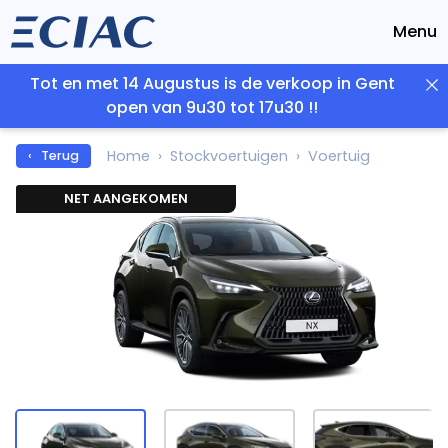
Menu
Tot en met 14 Augustus is de verkoop in Gent
open van 9u30 tot 17u30 !!
Home
Stockvoertuigen
Voertuig
‹ Terug
NET AANGEKOMEN