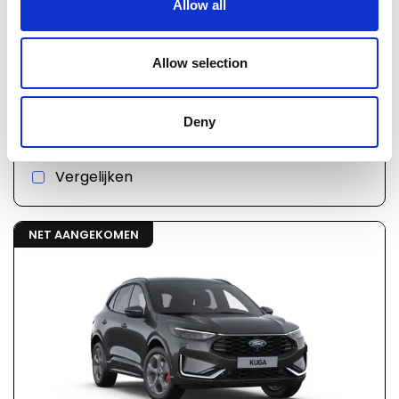
Allow all
€ 58.200
Allow selection
02949
incl. BTW
Ford Kuga mca (cx482)
Automaat
Hybride
Deny
2026
Vergelijken
NET AANGEKOMEN