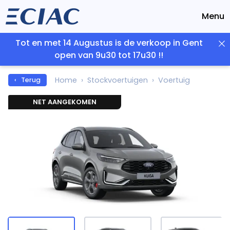
Menu
Tot en met 14 Augustus is de verkoop in Gent
open van 9u30 tot 17u30 !!
Home
Stockvoertuigen
Voertuig
‹ Terug
NET AANGEKOMEN