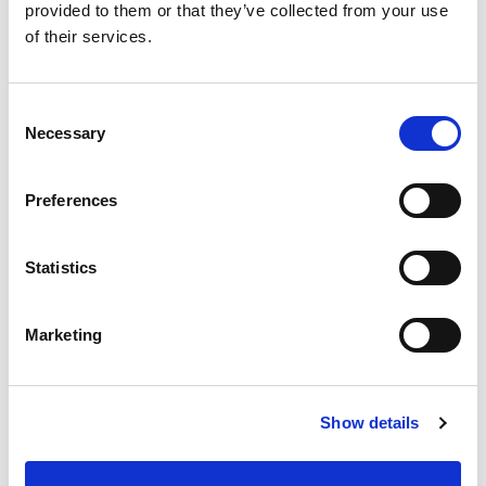
provided to them or that they’ve collected from your use
€ 50.750
of their services.
03003
incl. BTW
Ford Kuga mca (cx482)
Consent
Manueel
29 km
Necessary
Selection
Hybride
2026
Vergelijken
Preferences
NET AANGEKOMEN
Statistics
Marketing
Show details