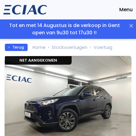
Menu
Tot en met 14 Augustus is de verkoop in Gent
open van 9u30 tot 17u30 !!
Home
Stockvoertuigen
Voertuig
‹ Terug
NET AANGEKOMEN