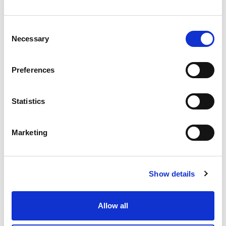
Consent
Necessary
Selection
Preferences
Statistics
€ 39.989
Marketing
1784
incl. BTW
Toyota RAV-4
Automaat
36.054 km
Show details
Hybride
2023
Vergelijken
Allow all