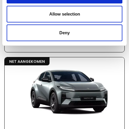
A14800
incl. BTW
Toyota Toyota c-hr
Allow selection
Automaat
Hybride
Deny
Vergelijken
NET AANGEKOMEN