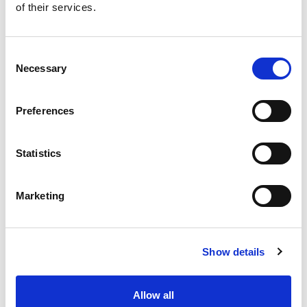
A34218
incl. BTW
of their services.
Toyota Toyota c-hr
Automaat
Elektrisch
Consent
Necessary
Selection
Vergelijken
Preferences
NET AANGEKOMEN
Statistics
Marketing
Show details
Allow all
€ 43.560