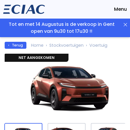
Menu
Tot en met 14 Augustus is de verkoop in Gent
open van 9u30 tot 17u30 !!
Home
Stockvoertuigen
Voertuig
‹ Terug
NET AANGEKOMEN