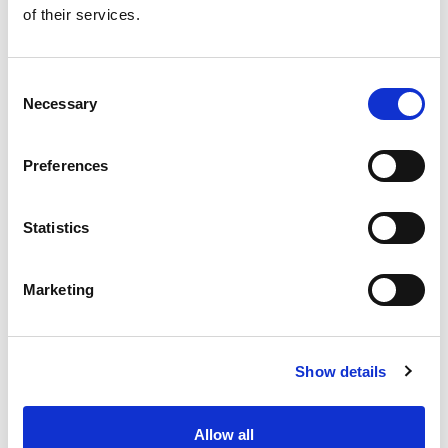
of their services.
02937
incl. BTW
Ford V769 transit courier
Automaat
7.228 km
Consent
Necessary
Selection
Elektrisch
2026
Vergelijken
Preferences
NET AANGEKOMEN
Statistics
Marketing
Show details
Allow all