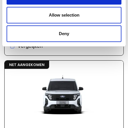
€ 30.994
09369
incl. BTW
Allow selection
Ford V769 transit courier
Automaat
Benzine
Deny
Vergelijken
NET AANGEKOMEN