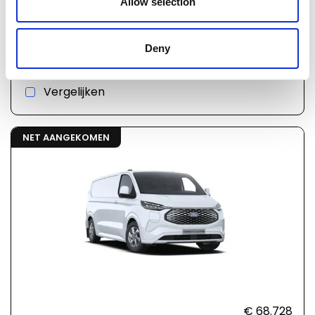
Allow selection
€ 68.728
02563
incl. BTW
Ford Transit custom v710
Deny
Automaat
Elektrisch
Vergelijken
NET AANGEKOMEN
€ 68.728