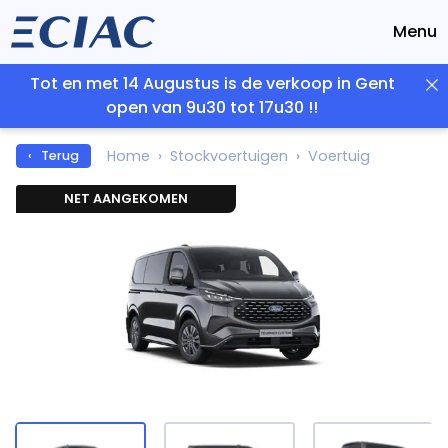
Menu
Tot en met 14 Augustus is de verkoop in Gent
open van 9u30 tot 17u30 !!
Home
Stockvoertuigen
Voertuig
‹ Terug
NET AANGEKOMEN