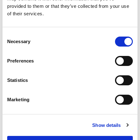
provided to them or that they’ve collected from your use
of their services.
€ 74.270
02791
incl. BTW
Ford P703 ranger
Consent
Necessary
Automaat
10 km
Selection
Hybride
2026
Preferences
Vergelijken
Statistics
NET AANGEKOMEN
Marketing
Show details