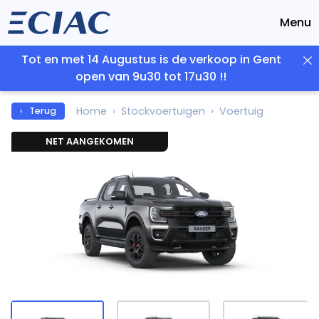
Menu
Tot en met 14 Augustus is de verkoop in Gent
open van 9u30 tot 17u30 !!
Home
Stockvoertuigen
Voertuig
‹ Terug
NET AANGEKOMEN