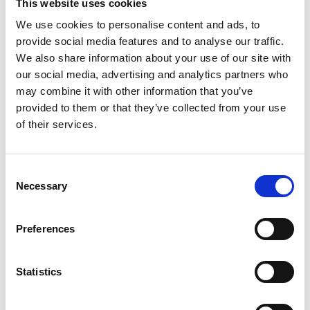
This website uses cookies
€ 31.735
We use cookies to personalise content and ads, to
A18421
incl. BTW
provide social media features and to analyse our traffic.
Toyota Yaris cross
We also share information about your use of our site with
Automaat
Hybride
our social media, advertising and analytics partners who
may combine it with other information that you’ve
provided to them or that they’ve collected from your use
of their services.
Vergelijken
Consent
Necessary
Selection
NET AANGEKOMEN
Preferences
Statistics