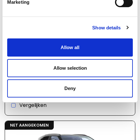
Marketing
Show details
Allow all
€ 33.989
1747
incl. BTW
Allow selection
Toyota Yaris Cross
Automaat
12 km
Deny
Hybride
2025
Vergelijken
NET AANGEKOMEN