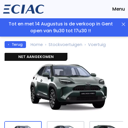
Menu
Tot en met 14 Augustus is de verkoop in Gent
open van 9u30 tot 17u30 !!
Home
Stockvoertuigen
Voertuig
‹ Terug
NET AANGEKOMEN