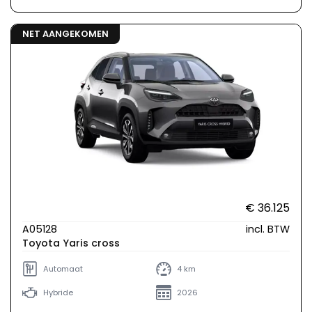
NET AANGEKOMEN
€ 36.125
A05128
incl. BTW
Toyota Yaris cross
Automaat
4 km
Hybride
2026