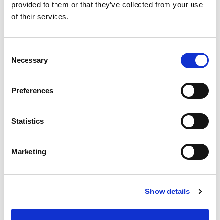
provided to them or that they’ve collected from your use
€ 39.779
of their services.
02905
incl. BTW
Ford V761 transit connect
Consent
Manueel
Hybride
Necessary
Selection
Vergelijken
Preferences
NET AANGEKOMEN
Statistics
Marketing
Show details