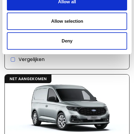
Allow all
€ 41.737
Allow selection
02865
incl. BTW
Ford V761 transit connect
Automaat
Hybride
Deny
Vergelijken
NET AANGEKOMEN