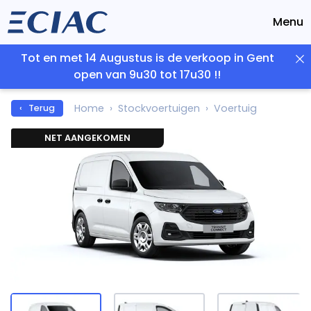
Menu
Tot en met 14 Augustus is de verkoop in Gent
open van 9u30 tot 17u30 !!
Home
Stockvoertuigen
Voertuig
‹ Terug
NET AANGEKOMEN