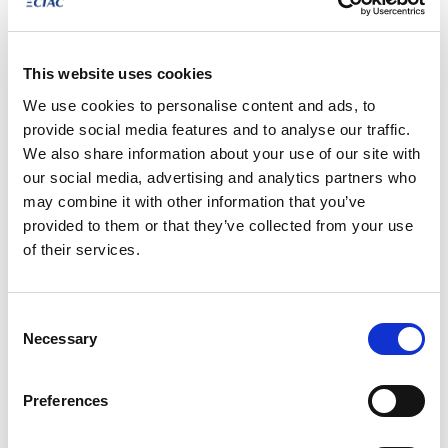
This website uses cookies
We use cookies to personalise content and ads, to
provide social media features and to analyse our traffic.
We also share information about your use of our site with
our social media, advertising and analytics partners who
may combine it with other information that you’ve
€ 31.770
provided to them or that they’ve collected from your use
of their services.
19174
incl. BTW
Ford Mustang s550 my19
Manueel
62.937 km
Consent
Necessary
Selection
Benzine
2019
Vergelijken
Preferences
NET AANGEKOMEN