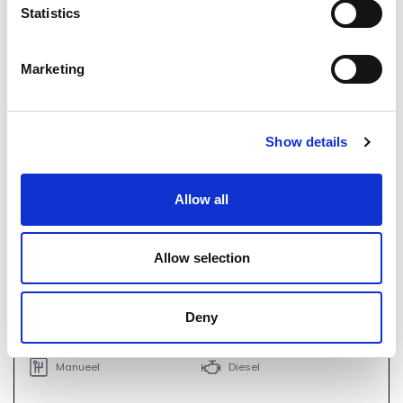
Statistics
Marketing
Show details
Allow all
Allow selection
€ 71.221
02712
incl. BTW
Deny
Ford Transit 2t mca
Manueel
Diesel