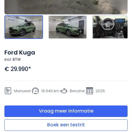
Ford Kuga
incl. BTW
€ 29.990
*
Manueel
19.646 km
Benzine
2025
Vraag meer informatie
Boek een testrit