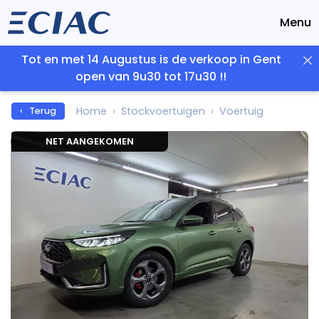
Menu
Tot en met 14 Augustus is de verkoop in Gent
open van 9u30 tot 17u30 !!
Home
Stockvoertuigen
Voertuig
‹ Terug
NET AANGEKOMEN