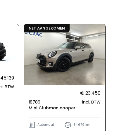
NET AANGEKOMEN
45.139
cl. BTW
t
€ 23.450
18789
incl. BTW
Mini Clubman cooper
Automaat
34.679 km