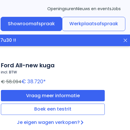
Openingsuren
Nieuws en events
Jobs
Showroomafspraak
Werkplaatsafspraak
7u30 !!
Ford All-new kuga
incl. BTW
€ 38.720
*
€ 58.094
Vraag meer informatie
Boek een testrit
Je eigen wagen verkopen?