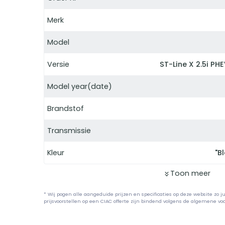
Merk
Model
Versie
ST-Line X 2.5i P
Model year(date)
Brandstof
Transmissie
Kleur
"B
Toon meer
* Wij pogen alle aangeduide prijzen en specificaties op deze website zo j
prijsvoorstellen op een CIAC offerte zijn bindend volgens de algemene v