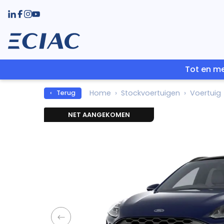
Tot en me
Home
Stockvoertuigen
Voertuig
‹ Terug
NET AANGEKOMEN