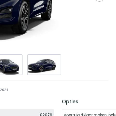
2024
Opties
02076
Voertuig rijklaar maken inclus