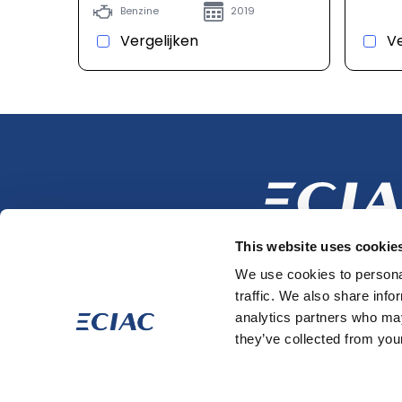
Benzine
2019
Vergelijken
Ve
This website uses cookie
We use cookies to personal
Volg ons op
traffic. We also share info
analytics partners who may
they’ve collected from your