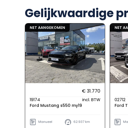
Gelijkwaardige p
NET AANGEKOMEN
NET A
€ 31.770
19174
incl. BTW
02712
Ford Mustang s550 my19
Ford T
Manueel
62.937 km
Ma