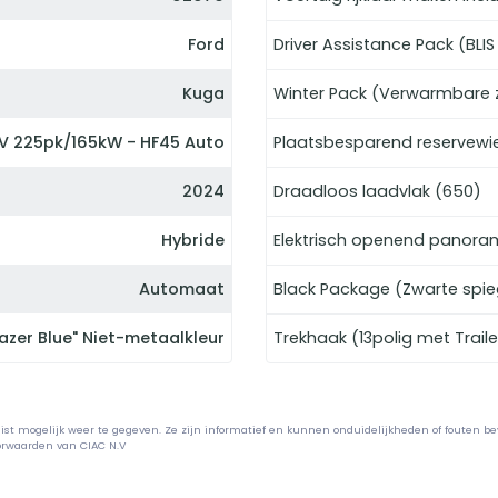
Ford
Driver Assistance Pack (BLI
Kuga
Winter Pack (Verwarmbare z
HEV 225pk/165kW - HF45 Auto
Plaatsbesparend reservewie
2024
Draadloos laadvlak (650)
Hybride
Elektrisch openend panoram
Automaat
Black Package (Zwarte spie
lazer Blue" Niet-metaalkleur
Trekhaak (13polig met Trail
uist mogelijk weer te gegeven. Ze zijn informatief en kunnen onduidelijkheden of fouten bev
oorwaarden van CIAC N.V