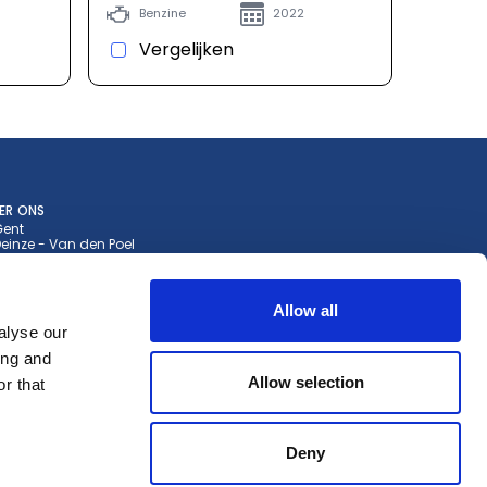
Benzine
2022
Vergelijken
ER ONS
Gent
einze - Van den Poel
eklo - De Wispelaere
a Gent
a Aalst
 Gent
Allow all
alyse our
ing and
Allow selection
r that
Deny