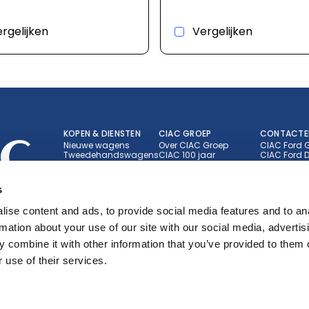
rgelijken
Vergelijken
KOPEN & DIENSTEN
CIAC GROEP
CONTACTE
Nieuwe wagens
Over CIAC Groep
CIAC Ford 
Tweedehandswagens
CIAC 100 jaar
CIAC Ford D
Merken
Nieuws en evenementen
CIAC Ford E
Brandstoftype
Jobs
CIAC Toyot
Showroombezoek
CIAC Toyot
s
Werkplaats afspraak
CIAC Lexus
Bestel onderdelen
ise content and ads, to provide social media features and to an
Jouw wagen verkopen
Carrosserie
rmation about your use of our site with our social media, advertis
Fleet & leasing
 combine it with other information that you’ve provided to them o
 use of their services.
Juridische informatie
Privacybeleid
Cookies