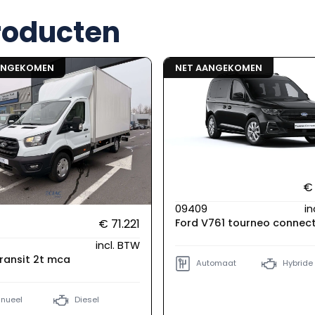
roducten
ANGEKOMEN
NET AANGEKOMEN
€ 
09409
in
Ford V761 tourneo connec
€ 71.221
incl. BTW
ransit 2t mca
Automaat
Hybride
nueel
Diesel