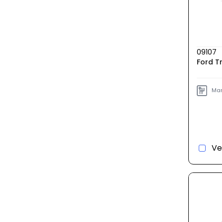
09107
Ford T
Man
Ve