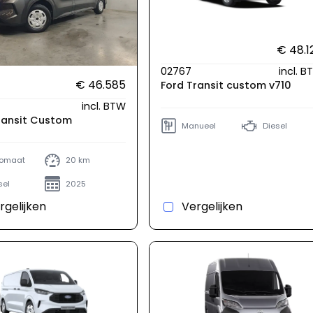
€ 48.1
02767
incl. 
€ 46.585
Ford Transit custom v710
incl. BTW
ransit Custom
Manueel
Diesel
omaat
20 km
sel
2025
rgelijken
Vergelijken