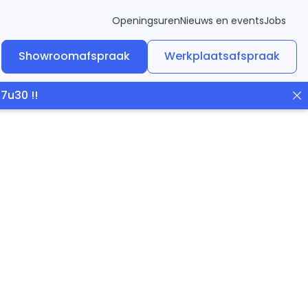
Openingsuren
Nieuws en events
Jobs
Showroomafspraak
Werkplaatsafspraak
7u30 !!