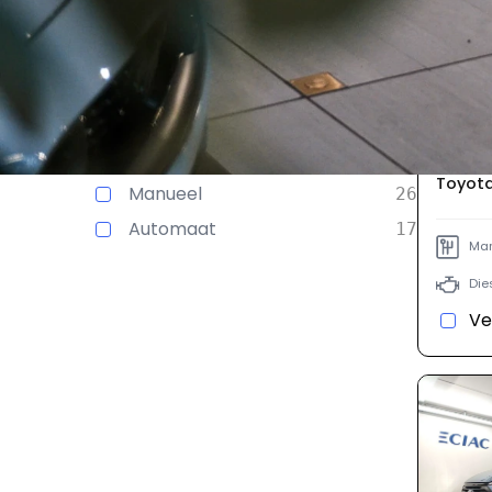
Meer weergeven
Brandstof
Diesel
43
Transmissie
1749
Toyota
Manueel
26
Automaat
17
Man
Die
Ve