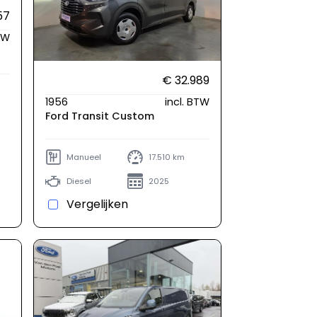
57
BTW
€ 32.989
1956
incl. BTW
Ford Transit Custom
Manueel
17.510 km
Diesel
2025
Vergelijken