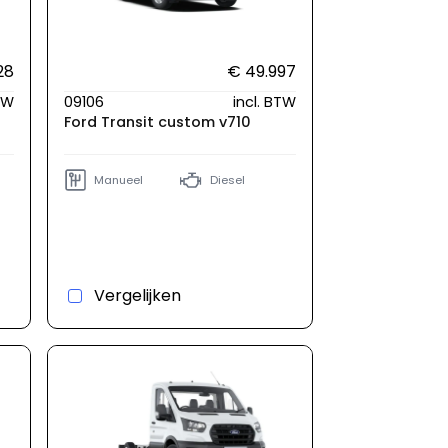
28
€ 49.997
BTW
09106
incl. BTW
Ford Transit custom v710
Manueel
Diesel
Vergelijken