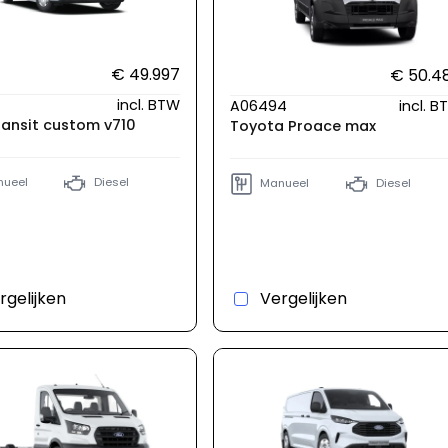
€ 49.997
€ 50.4
incl. BTW
A06494
incl. 
ransit custom v710
Toyota Proace max
ueel
Diesel
Manueel
Diesel
rgelijken
Vergelijken