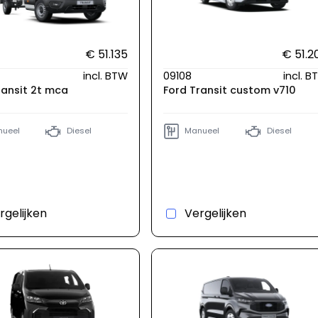
€ 51.135
€ 51.2
incl. BTW
09108
incl. 
ransit 2t mca
Ford Transit custom v710
ueel
Diesel
Manueel
Diesel
rgelijken
Vergelijken