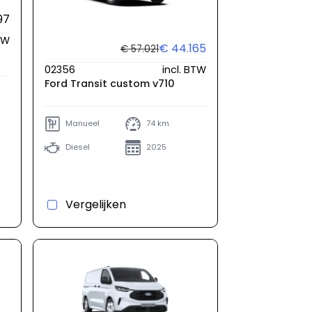
97
BTW
€ 44.165
€ 57.021
02356
incl. BTW
Ford Transit custom v710
Manueel
74 km
Diesel
2025
Vergelijken