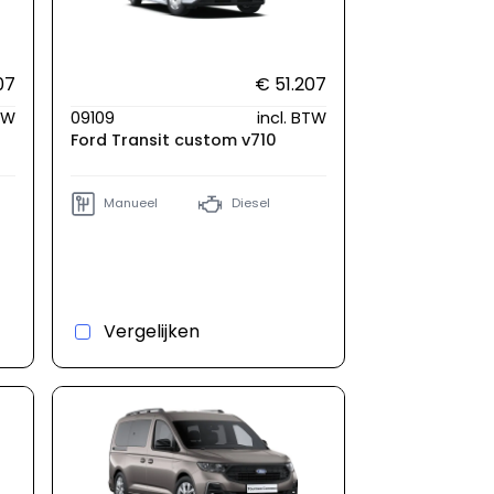
07
€ 51.207
BTW
09109
incl. BTW
Ford Transit custom v710
Manueel
Diesel
Vergelijken