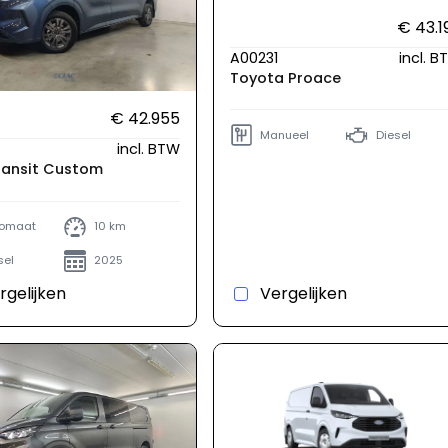
€ 43.1
A00231
incl. 
Toyota Proace
€ 42.955
Manueel
Diesel
incl. BTW
ransit Custom
omaat
10 km
sel
2025
rgelijken
Vergelijken