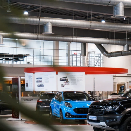
43
result
Merk
Ford
36
Diesel
Toyota
7
Berekende prijs
Van
Tot
14990
89988.91