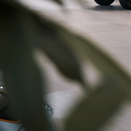
Kilometerstand
Van
Tot
0
108271
1933
Ford F
Staat (N/D/O/A)
New
35
Man
Used
8
Die
Model
Ve
Transit Custom
16
Transit 2T
8
Proace
6
Ranger
4
Tourneo Connect
2