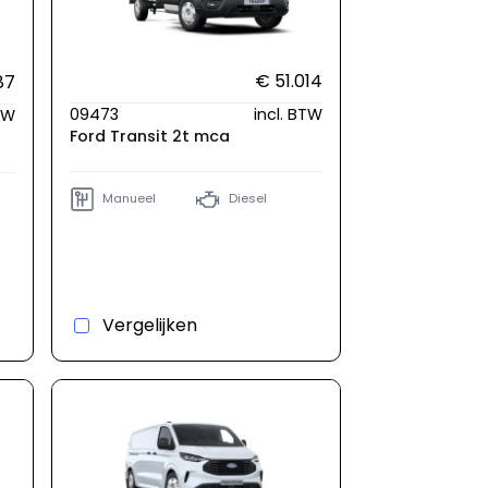
€ 51.014
87
09473
incl. BTW
BTW
Ford Transit 2t mca
Manueel
Diesel
Vergelijken