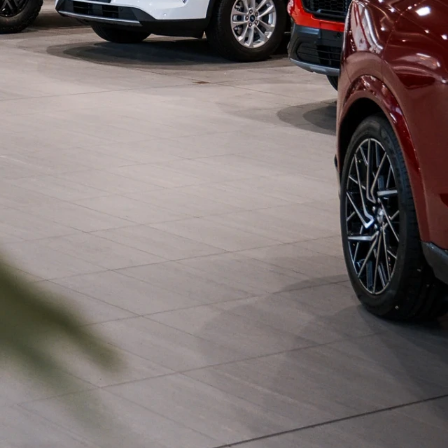
€ 29.6
962215
incl. 
Toyota Proace city
€ 14.990
€ 18.138
Manueel
Diesel
incl. BTW
ocus
ueel
108.271 km
sel
2023
rgelijken
Vergelijken