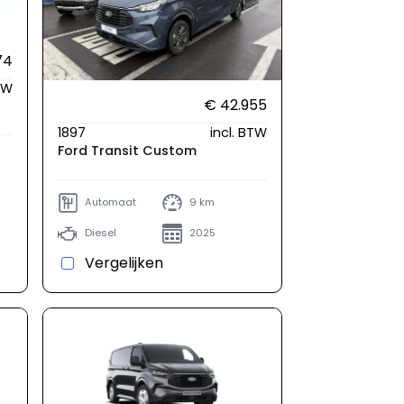
74
BTW
€ 42.955
1897
incl. BTW
Ford Transit Custom
Automaat
9 km
Diesel
2025
Vergelijken