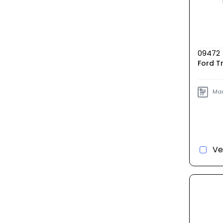
09472
Ford T
Man
Ve