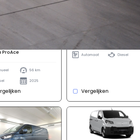
€ 42.3
09440
incl. 
€ 36.990
Ford V761 tourneo connect
€ 44.758
incl. BTW
 ProAce
Automaat
Diesel
ueel
56 km
sel
2025
rgelijken
Vergelijken